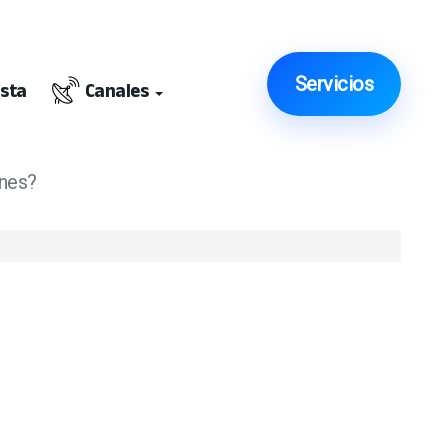
Servicios
ista
Canales
ones?