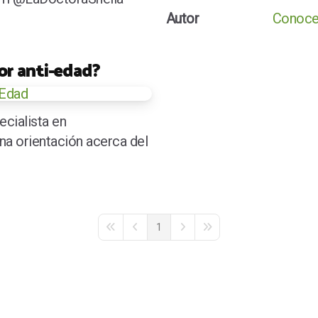
Autor
Conoce 
or anti-edad?
ecialista en
a orientación acerca del
1
First Page
Previous Page
Next Page
Last Page