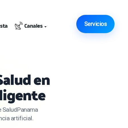
Servicios
ista
Canales
Salud en
ligente
 de SaludPanama
ia artificial.