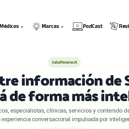
Médicos
Marcas
PodCast
Rev
SaludPanama IA
re información de 
 de forma más inte
os, especialistas, clínicas, servicios y contenido
experiencia conversacional impulsada por inteligenc