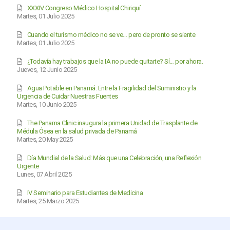
XXXIV Congreso Médico Hospital Chiriquí
Martes, 01 Julio 2025
Cuando el turismo médico no se ve… pero de pronto se siente
Martes, 01 Julio 2025
¿Todavía hay trabajos que la IA no puede quitarte? Sí… por ahora.
Jueves, 12 Junio 2025
Agua Potable en Panamá: Entre la Fragilidad del Suministro y la
Urgencia de Cuidar Nuestras Fuentes
Martes, 10 Junio 2025
The Panama Clinic inaugura la primera Unidad de Trasplante de
Médula Ósea en la salud privada de Panamá
Martes, 20 May 2025
Día Mundial de la Salud: Más que una Celebración, una Reflexión
Urgente
Lunes, 07 Abril 2025
IV Seminario para Estudiantes de Medicina
Martes, 25 Marzo 2025