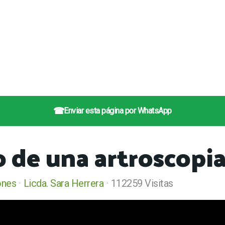
☎
Enviar esta página por WhatsApp
o de una artroscopi
ones
Licda. Sara Herrera
112259 Visitas