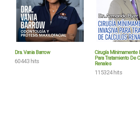
Dra. Vania Barrow
Cirugía Mínimamente 
Para Tratamiento De C
60443 hits
Renales
115324 hits