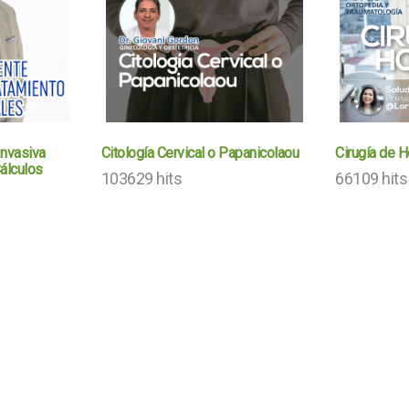
Invasiva
Citología Cervical o Papanicolaou
Cirugía de 
álculos
103629 hits
66109 hits