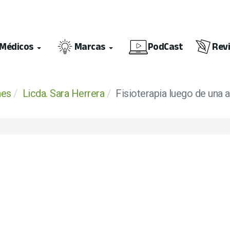
Médicos
Marcas
PodCast
Rev
nes
Licda. Sara Herrera
Fisioterapia luego de una 
ción ISO 9001:2015