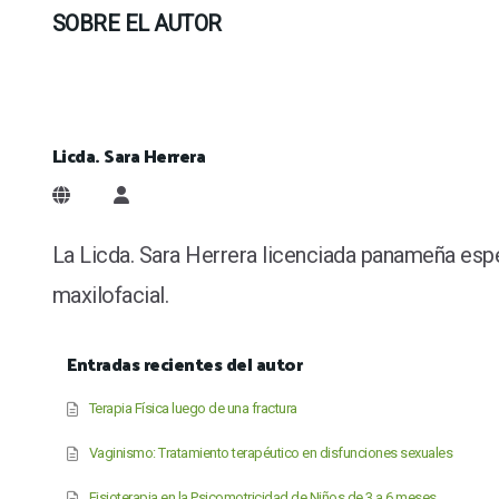
SOBRE EL AUTOR
Licda. Sara Herrera
Licda. Sara Herrera
La Licda. Sara Herrera licenciada panameña especi
maxilofacial.
Entradas recientes del autor
Terapia Física luego de una fractura
Vaginismo: Tratamiento terapéutico en disfunciones sexuales
Fisioterapia en la Psicomotricidad de Niños de 3 a 6 meses