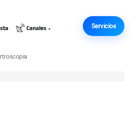
Servicios
ista
Canales
artroscopia