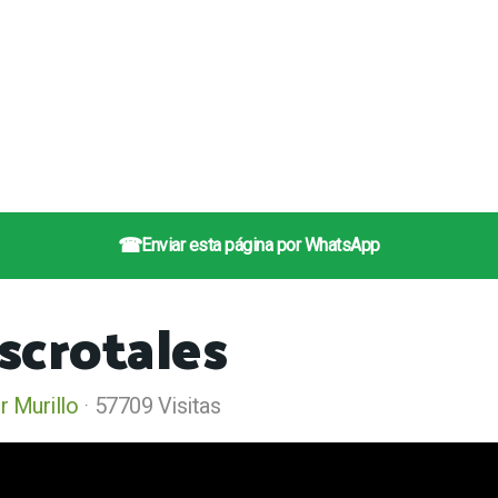
☎
Enviar esta página por WhatsApp
scrotales
r Murillo
57709 Visitas