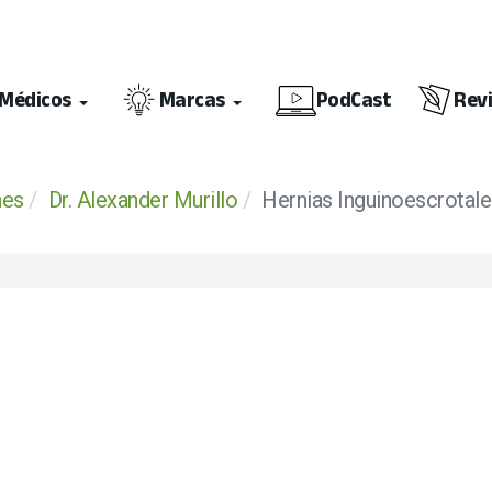
Médicos
Marcas
PodCast
Rev
nes
Dr. Alexander Murillo
Hernias Inguinoescrotal
ción ISO 9001:2015