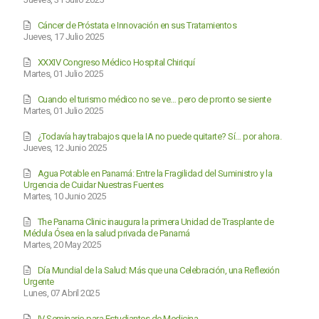
Cáncer de Próstata e Innovación en sus Tratamientos
Jueves, 17 Julio 2025
XXXIV Congreso Médico Hospital Chiriquí
Martes, 01 Julio 2025
Cuando el turismo médico no se ve… pero de pronto se siente
Martes, 01 Julio 2025
¿Todavía hay trabajos que la IA no puede quitarte? Sí… por ahora.
Jueves, 12 Junio 2025
Agua Potable en Panamá: Entre la Fragilidad del Suministro y la
Urgencia de Cuidar Nuestras Fuentes
Martes, 10 Junio 2025
The Panama Clinic inaugura la primera Unidad de Trasplante de
Médula Ósea en la salud privada de Panamá
Martes, 20 May 2025
Día Mundial de la Salud: Más que una Celebración, una Reflexión
Urgente
Lunes, 07 Abril 2025
IV Seminario para Estudiantes de Medicina