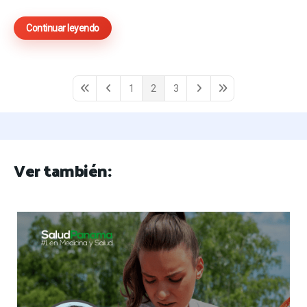
Continuar leyendo
1
2
3
First Page
Previous Page
Next Page
Last Page
Ver también: