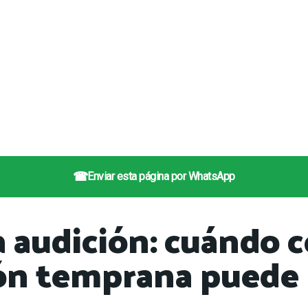
☎
Enviar esta página por WhatsApp
 audición: cuándo c
ón temprana puede 