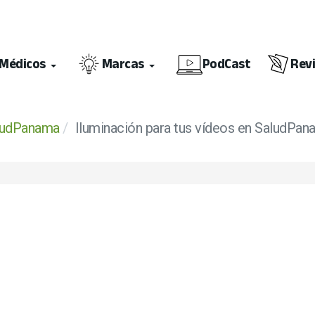
Médicos
Marcas
PodCast
Rev
ludPanama
Iluminación para tus vídeos en SaludPa
ción ISO 9001:2015