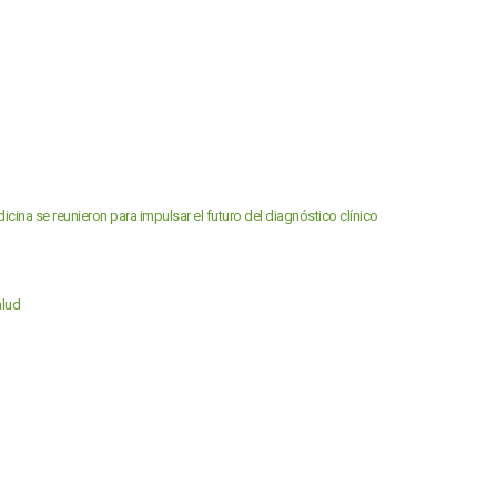
dicina se reunieron para impulsar el futuro del diagnóstico clínico
alud