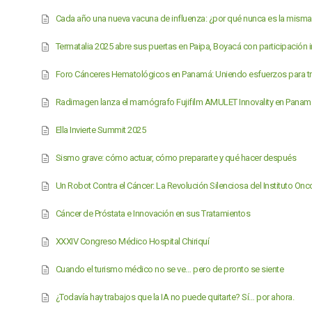
Cada año una nueva vacuna de influenza: ¿por qué nunca es la mism
Termatalia 2025 abre sus puertas en Paipa, Boyacá con participación i
Foro Cánceres Hematológicos en Panamá: Uniendo esfuerzos para tr
Radimagen lanza el mamógrafo Fujifilm AMULET Innovality en Panam
Ella Invierte Summit 2025
Sismo grave: cómo actuar, cómo prepararte y qué hacer después
Un Robot Contra el Cáncer: La Revolución Silenciosa del Instituto On
Cáncer de Próstata e Innovación en sus Tratamientos
XXXIV Congreso Médico Hospital Chiriquí
Cuando el turismo médico no se ve… pero de pronto se siente
¿Todavía hay trabajos que la IA no puede quitarte? Sí… por ahora.