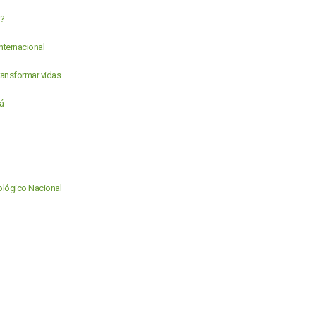
a?
nternacional
ansformar vidas
á
cológico Nacional