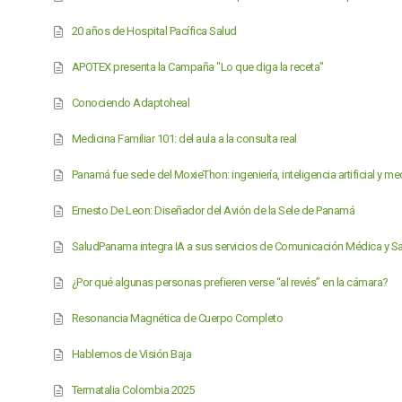
20 años de Hospital Pacífica Salud
APOTEX presenta la Campaña "Lo que diga la receta"
Conociendo Adaptoheal
Medicina Familiar 101: del aula a la consulta real
Panamá fue sede del MoxieThon: ingeniería, inteligencia artificial y me
Ernesto De Leon: Diseñador del Avión de la Sele de Panamá
SaludPanama integra IA a sus servicios de Comunicación Médica y S
¿Por qué algunas personas prefieren verse “al revés” en la cámara?
Resonancia Magnética de Cuerpo Completo
Hablemos de Visión Baja
Termatalia Colombia 2025