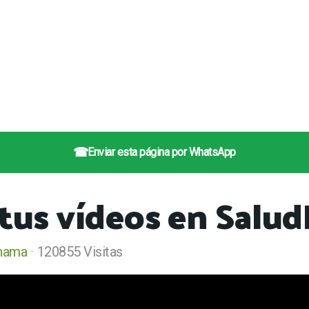
☎
Enviar esta página por WhatsApp
 tus vídeos en Sal
nama
120855 Visitas