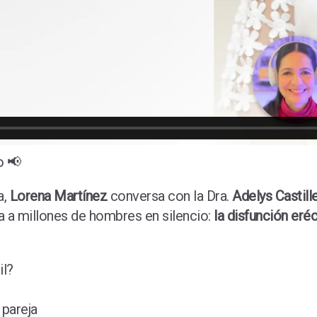
o 📢
a,
Lorena Martínez
conversa con la Dra.
Adelys Castill
a a millones de hombres en silencio:
la disfunción eréc
il?
 pareja