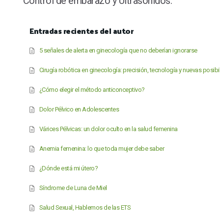
Control de embarazo y Ultrasonidos.
Entradas recientes del autor
5 señales de alerta en ginecología que no deberían ignorarse
Cirugía robótica en ginecología: precisión, tecnología y nuevas posib
¿Cómo elegir el método anticonceptivo?
Dolor Pélvico en Adolescentes
Várices Pélvicas: un dolor oculto en la salud femenina
Anemia femenina: lo que toda mujer debe saber
¿Dónde está mi útero?
Síndrome de Luna de Miel
Salud Sexual, Hablemos de las ETS