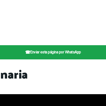
☎
Enviar esta página por WhatsApp
naria