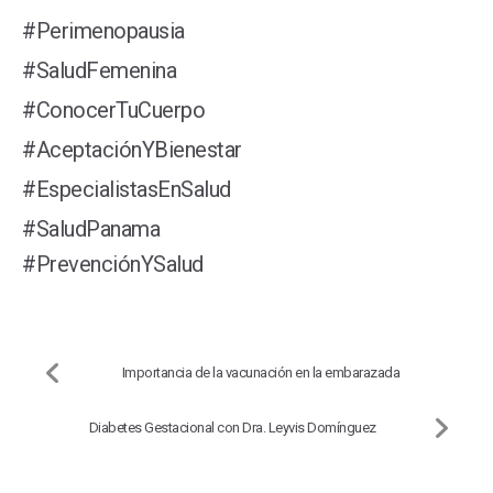
#Perimenopausia
#SaludFemenina
#ConocerTuCuerpo
#AceptaciónYBienestar
#EspecialistasEnSalud
#SaludPanama
#PrevenciónYSalud
Importancia de la vacunación en la embarazada
Diabetes Gestacional con Dra. Leyvis Domínguez