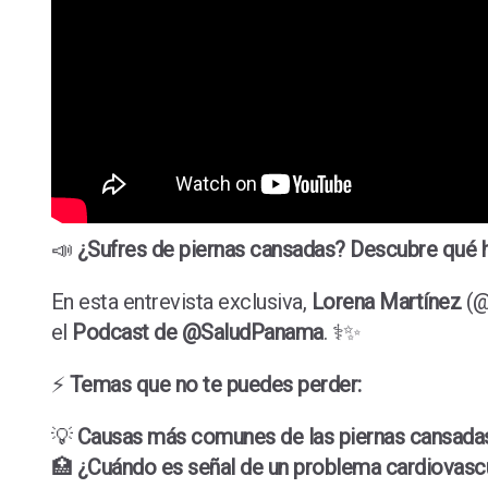
📣
¿Sufres de piernas cansadas? Descubre qué h
En esta entrevista exclusiva,
Lorena Martínez
(@
el
Podcast de @SaludPanama
. ⚕️✨
⚡️
Temas que no te puedes perder:
💡
Causas más comunes de las piernas cansadas
🏥
¿Cuándo es señal de un problema cardiovasc