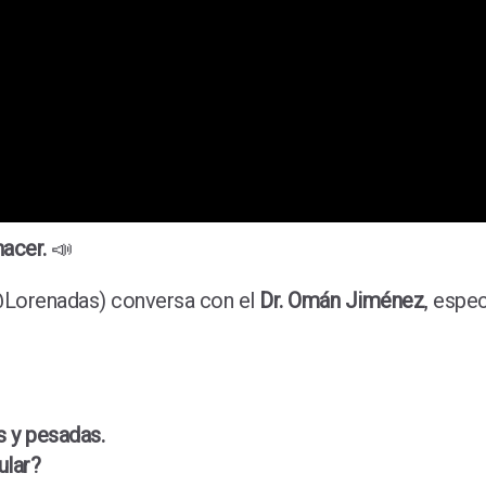
acer.
📣
Lorenadas) conversa con el
Dr. Omán Jiménez
, espec
 y pesadas.
ular?