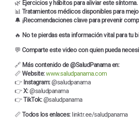
🌿
Ejercicios y hábitos para aliviar este síntoma.
📊
Tratamientos médicos disponibles para mejora
🔔
¡Recomendaciones clave para prevenir compl
🔥
No te pierdas esta información vital para tu b
💬
Comparte este video con quien pueda necesita
🔗
Más contenido de @SaludPanama en:
📏
Website:
www.saludpanama.com
👉
Instagram:
@saludpanama
👉
X:
@saludpanama
👉
TikTok:
@saludpanama
📏
Todos los enlaces:
linktr.ee/saludpanama