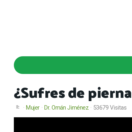
¿Sufres de piern
Mujer
Dr. Omán Jiménez
53679 Visitas