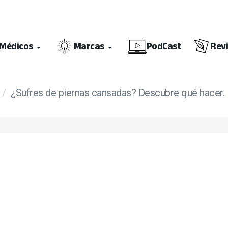
Médicos
Marcas
PodCast
Rev
z
¿Sufres de piernas cansadas? Descubre qué hacer.
ción ISO 9001:2015