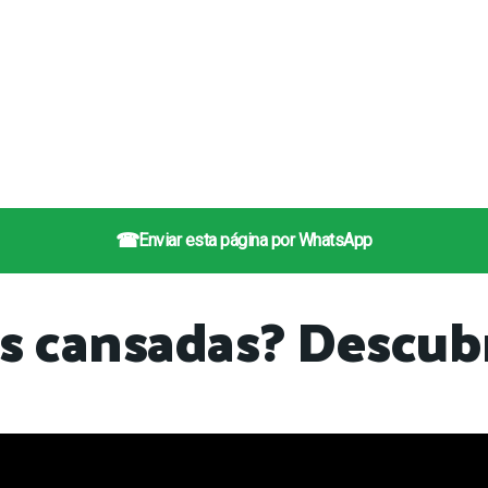
☎
Enviar esta página por WhatsApp
as cansadas? Descub