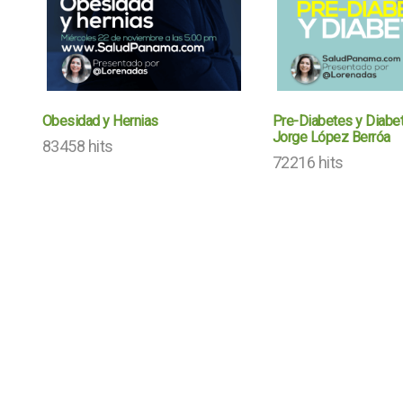
Obesidad y Hernias
Pre-Diabetes y Diabet
Jorge López Berróa
83458 hits
72216 hits