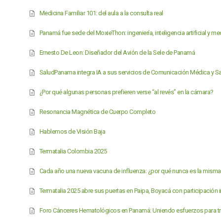
Medicina Familiar 101: del aula a la consulta real
Panamá fue sede del MoxieThon: ingeniería, inteligencia artificial y me
Ernesto De Leon: Diseñador del Avión de la Sele de Panamá
SaludPanama integra IA a sus servicios de Comunicación Médica y S
¿Por qué algunas personas prefieren verse “al revés” en la cámara?
Resonancia Magnética de Cuerpo Completo
Hablemos de Visión Baja
Termatalia Colombia 2025
Cada año una nueva vacuna de influenza: ¿por qué nunca es la mism
Termatalia 2025 abre sus puertas en Paipa, Boyacá con participación i
Foro Cánceres Hematológicos en Panamá: Uniendo esfuerzos para tr