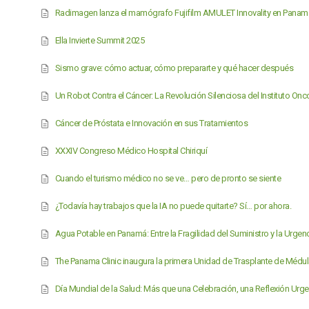
Radimagen lanza el mamógrafo Fujifilm AMULET Innovality en Panam
Ella Invierte Summit 2025
Sismo grave: cómo actuar, cómo prepararte y qué hacer después
Un Robot Contra el Cáncer: La Revolución Silenciosa del Instituto On
Cáncer de Próstata e Innovación en sus Tratamientos
XXXIV Congreso Médico Hospital Chiriquí
Cuando el turismo médico no se ve… pero de pronto se siente
¿Todavía hay trabajos que la IA no puede quitarte? Sí… por ahora.
Agua Potable en Panamá: Entre la Fragilidad del Suministro y la Urge
The Panama Clinic inaugura la primera Unidad de Trasplante de Médu
Día Mundial de la Salud: Más que una Celebración, una Reflexión Urge