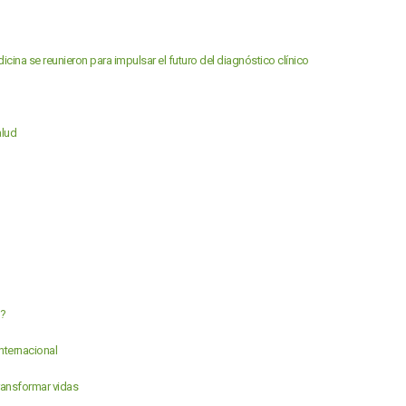
dicina se reunieron para impulsar el futuro del diagnóstico clínico
alud
a?
nternacional
ansformar vidas