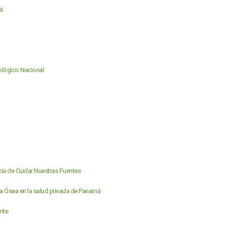
á
cológico Nacional
ncia de Cuidar Nuestras Fuentes
la Ósea en la salud privada de Panamá
nte