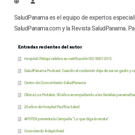
SaludPanama
SaludPanama es el equipo de expertos especiali
SaludPanama.com y la Revista SaludPanama. Para
Entradas recientes del autor
Hospital Chiriquí celebra su certificación ISO 9001:2015
SaludPanama Podcast: Cuando el contenido deja de ser un gasto y co
Centro de Conocimiento SaludPanama
Clínica Los Portales: 30 años acompañando a las familias panameña
20 años de Hospital Pacífica Salud
APOTEX presenta la Campaña "Lo que diga la receta"
Conociendo Adaptoheal