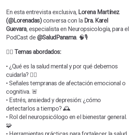
En esta entrevista exclusiva,
Lorena Martínez
(@Lorenadas)
conversa con la
Dra. Karel
Guevara
, especialista en Neuropsicología, para el
PodCast de
@SaludPanama
. 🧠🎙️
👩‍⚕️
Temas abordados:
• ¿Qué es la salud mental y por qué debemos
cuidarla? 🧘‍♀️
• Señales tempranas de afectación emocional o
cognitiva. 🚨
• Estrés, ansiedad y depresión: ¿cómo
detectarlos a tiempo? 🕰️
• Rol del neuropsicólogo en el bienestar general.
🧩
• Herramientas prácticas para fortalecer la salud