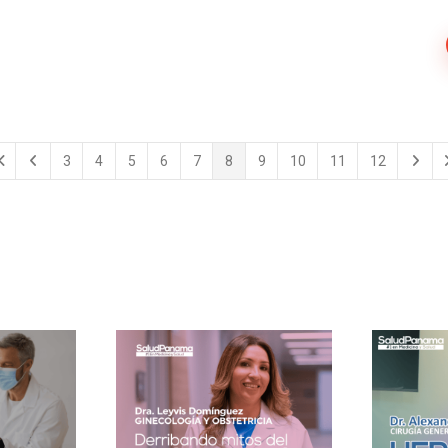
3
4
5
6
7
8
9
10
11
12
irst Page
Previous Page
Next P
L