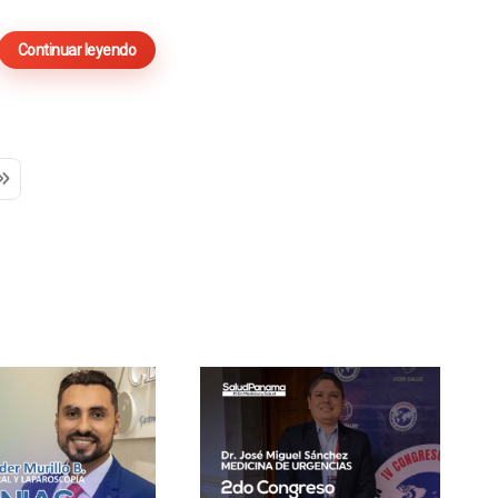
Continuar leyendo
age
ast Page