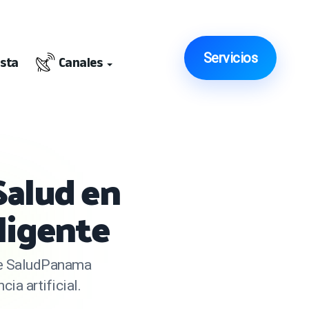
Servicios
ista
Canales
Salud en
ligente
 de SaludPanama
ia artificial.