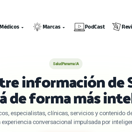
Médicos
Marcas
PodCast
Rev
SaludPanama IA
re información de 
 de forma más inte
os, especialistas, clínicas, servicios y contenido
experiencia conversacional impulsada por inteligenc